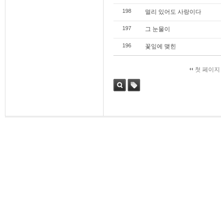
198
멀리 있어도 사랑이다
197
그 눈물이
196
꽃잎에 맺힌
첫 페이지
검색
태그