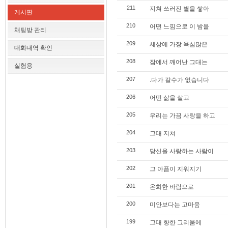
211
지쳐 쓰러진 별을 쌓아
게시판
210
어떤 느낌으로 이 밤을
채팅방 관리
209
세상에 가장 욕심많은
대화내역 확인
208
잠에서 깨어난 그대는
실험용
207
.다가 갈수가 없습니다
206
어떤 삶을 살고
205
우리는 가끔 사랑을 하고
204
그대 지쳐
203
당신을 사랑하는 사람이
202
그 아픔이 지워지기
201
온화한 바람으로
200
미안보다는 고마움
199
그대 향한 그리움에