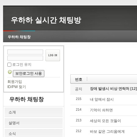
우하하 실시간 채팅방
우하하 채팅창
로그인 유지
보안로그인 사용
번호
회원가입
ID/PW 찾기
장애 발생시 비상 연락처
[12]
공지
우하하 채팅창
215
내 앞에서 잠시
214
기억이 쇠하면
소개
213
세상의 모든 것들이
설명서
212
바보 같은 그리움에게
소식