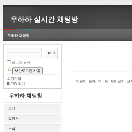
우하하 실시간 채팅방
우하하 채팅창
로그인 유지
보안로그인 사용
회원가입
채팅방
도배
ㅁㅣ팅
채팅설치
설
ID/PW 찾기
우하하 채팅창
소개
설명서
소식