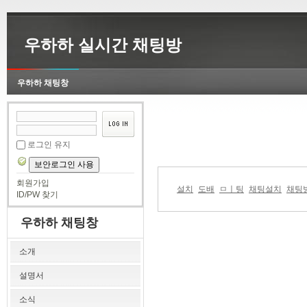
우하하 실시간 채팅방
우하하 채팅창
로그인 유지
보안로그인 사용
회원가입
설치
도배
ㅁㅣ팅
채팅설치
채팅
ID/PW 찾기
우하하 채팅창
소개
설명서
소식