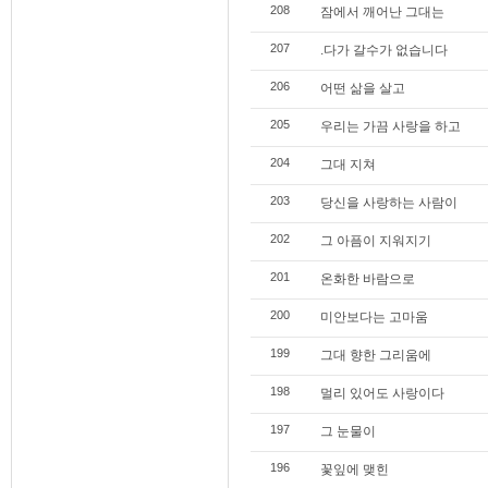
208
잠에서 깨어난 그대는
207
.다가 갈수가 없습니다
206
어떤 삶을 살고
205
우리는 가끔 사랑을 하고
204
그대 지쳐
203
당신을 사랑하는 사람이
202
그 아픔이 지워지기
201
온화한 바람으로
200
미안보다는 고마움
199
그대 향한 그리움에
198
멀리 있어도 사랑이다
197
그 눈물이
196
꽃잎에 맺힌