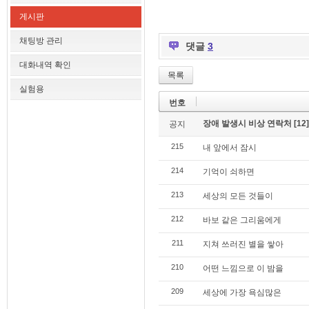
게시판
채팅방 관리
댓글
3
대화내역 확인
목록
실험용
번호
장애 발생시 비상 연락처
[12]
공지
215
내 앞에서 잠시
214
기억이 쇠하면
213
세상의 모든 것들이
212
바보 같은 그리움에게
211
지쳐 쓰러진 별을 쌓아
210
어떤 느낌으로 이 밤을
209
세상에 가장 욕심많은