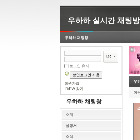
우하하 실시간 채팅방
우하하 채팅창
로그인 유지
보안로그인 사용
우하
회원가입
ID/PW 찾기
이
우하하 채팅창
소개
설명서
소식