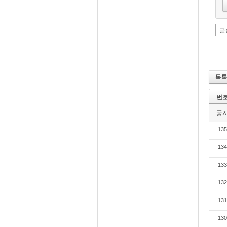
글
목
번
공
135
134
133
132
131
130