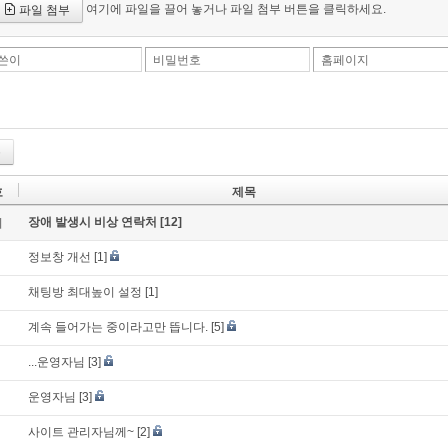
여기에 파일을 끌어 놓거나 파일 첨부 버튼을 클릭하세요.
파일 첨부
쓴이
비밀번호
홈페이지
록
호
제목
장애 발생시 비상 연락처
[12]
지
정보창 개선
[1]
채팅방 최대높이 설정
[1]
계속 들어가는 중이라고만 뜹니다.
[5]
...운영자님
[3]
운영자님
[3]
사이트 관리자님께~
[2]