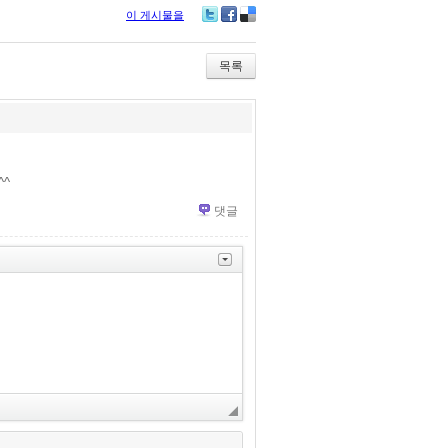
이 게시물을
Tw
Fa
De
itte
ce
lici
r
bo
ou
목록
ok
s
^^
댓글