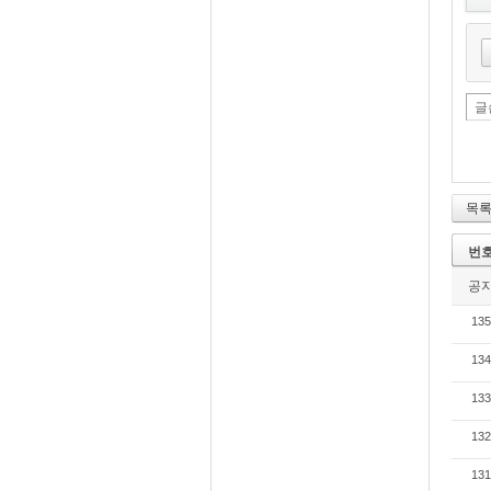
글
목
번
공
135
134
133
132
131