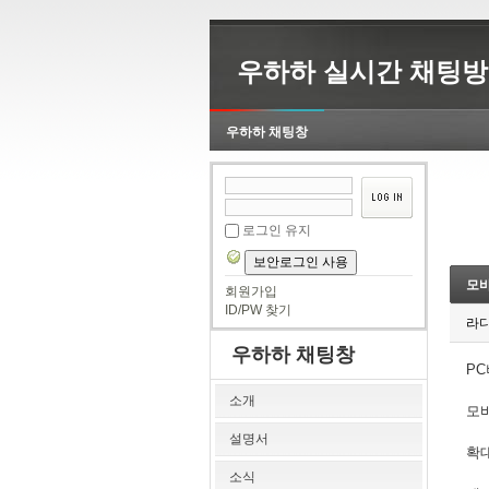
우하하 실시간 채팅방
우하하 채팅창
로그인 유지
보안로그인 사용
모바
회원가입
ID/PW 찾기
라
우하하 채팅창
P
소개
모
설명서
확대
소식