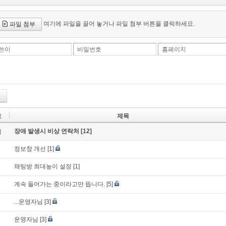
여기에 파일을 끌어 놓거나 파일 첨부 버튼을 클릭하세요.
파일 첨부
쓴이
비밀번호
홈페이지
록
호
제목
장애 발생시 비상 연락처
[12]
지
정보창 개선
[1]
채팅방 최대높이 설정
[1]
계속 들어가는 중이라고만 뜹니다.
[5]
...운영자님
[3]
운영자님
[3]