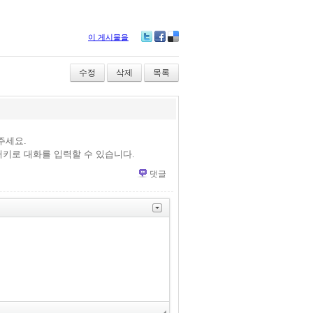
이 게시물을
Tw
Fa
De
itte
ce
lici
r
bo
ou
수정
삭제
목록
ok
s
주세요.
키로 대화를 입력할 수 있습니다.
댓글