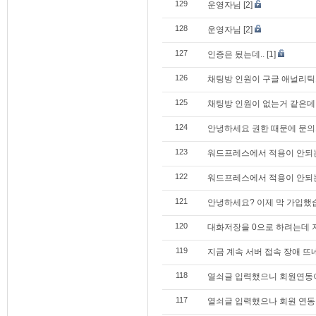
129
운영자님
[2]
128
운영자님
[2]
127
인증은 됬는데..
[1]
126
채팅방 인원이 구글 애널리틱
125
채팅방 인원이 없는거 같은데
124
안녕하세요 권한 때문에 문의드립
123
워드프레스에서 적용이 안되는
122
워드프레스에서 적용이 안되는
121
안녕하세요? 이제 막 가입했
120
대화저장을 0으로 하려는데 
119
지금 계속 서버 접속 장애 뜨
118
열쇠글 입력했으니 회원연동
117
열쇠글 입력했으나 회원 연동