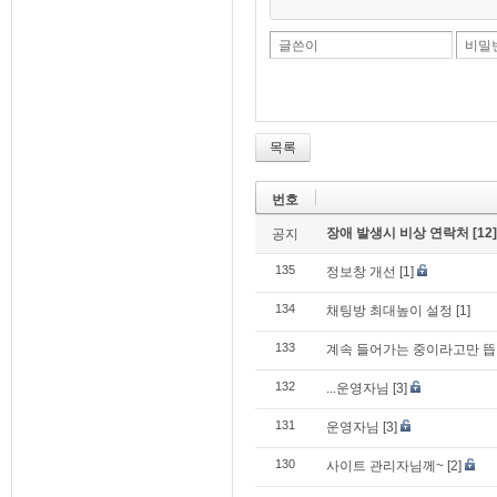
글쓴이
비밀
목록
번호
장애 발생시 비상 연락처
[12]
공지
135
정보창 개선
[1]
134
채팅방 최대높이 설정
[1]
133
계속 들어가는 중이라고만 뜹
132
...운영자님
[3]
131
운영자님
[3]
130
사이트 관리자님께~
[2]