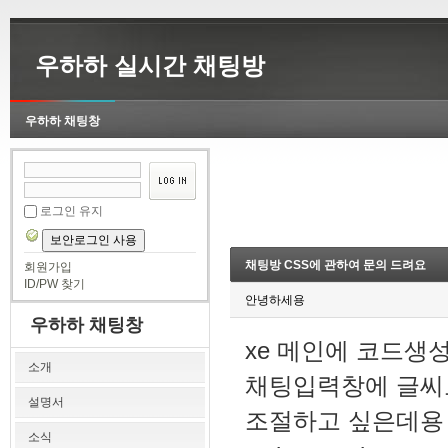
우하하 실시간 채팅방
우하하 채팅창
로그인 유지
보안로그인 사용
채팅방 CSS에 관하여 문의 드려요
회원가입
ID/PW 찾기
안녕하세용
우하하 채팅창
xe 메인에 코드생
소개
채팅입력창에 글씨도
설명서
조절하고 싶은데용
소식