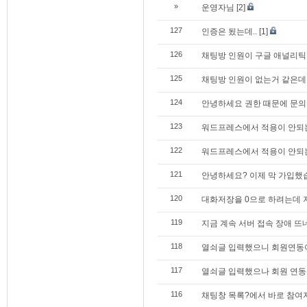
»
운영자님
[2]
127
인증은 됬는데..
[1]
126
채팅방 인원이 구글 애널리틱
125
채팅방 인원이 없는거 같은데
124
안녕하세요 권한 때문에 문의드립
123
워드프레스에서 적용이 안되는
122
워드프레스에서 적용이 안되는
121
안녕하세요? 이제 막 가입했
120
대화저장을 0으로 하려는데 
119
지금 계속 서버 접속 장애 뜨
118
열쇠글 입력했으니 회원연동
117
열쇠글 입력했으나 회원 연동
116
채팅창 목록?에서 바로 참여