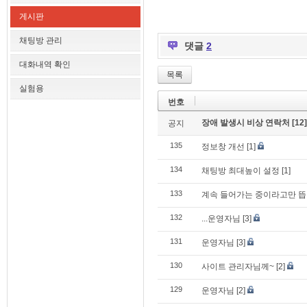
게시판
채팅방 관리
댓글
2
대화내역 확인
목록
실험용
번호
장애 발생시 비상 연락처
[12]
공지
135
정보창 개선
[1]
134
채팅방 최대높이 설정
[1]
133
계속 들어가는 중이라고만 뜹
132
...운영자님
[3]
131
운영자님
[3]
130
사이트 관리자님께~
[2]
129
운영자님
[2]