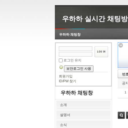
우하하 실시간 채팅방
우하하 채팅창
로그인 유지
보안로그인 사용
번
회원가입
ID/PW 찾기
공
우하하 채팅창
1
소개
설명서
검색
소식