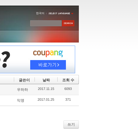
한국어
글쓴이
날짜
조회 수
2017.11.15
6093
우하하
2017.01.25
371
익명
쓰기