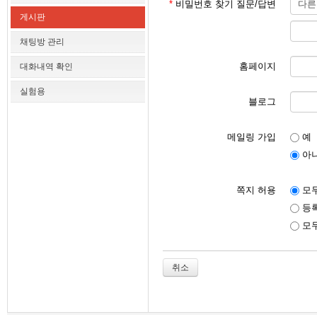
*
비밀번호 찾기 질문/답변
게시판
채팅방 관리
홈페이지
대화내역 확인
실험용
블로그
메일링 가입
예
아
쪽지 허용
모두
등록
모두
취소