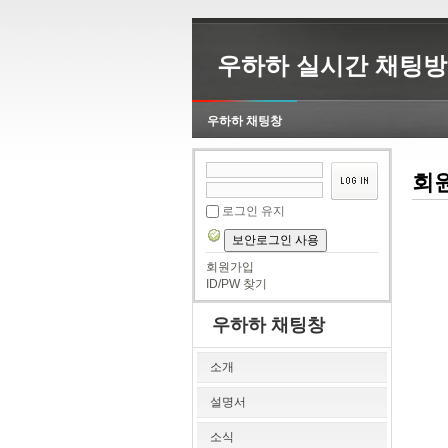
우하하 실시간 채팅방
우하하 채팅창
회
로그인 유지
보안로그인 사용
회원가입
ID/PW 찾기
우하하 채팅창
소개
설명서
소식