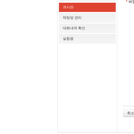
*
비
게시판
채팅방 관리
대화내역 확인
실험용
취