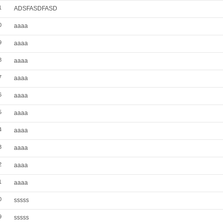
1
ADSFASDFASD
0
aaaa
9
aaaa
8
aaaa
7
aaaa
6
aaaa
5
aaaa
4
aaaa
3
aaaa
2
aaaa
1
aaaa
0
sssss
9
sssss