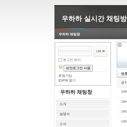
우하하 실시간 채팅방
우하하 채팅창
로그인 유지
보안로그인 사용
번
회원가입
ID/PW 찾기
공
우하하 채팅창
145
145
소개
145
설명서
145
소식