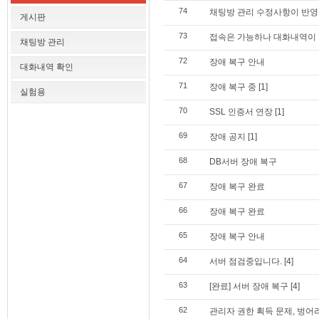
74
채팅방 관리 수정사항이 반영
게시판
73
접속은 가능하나 대화내역이 
채팅방 관리
72
장애 복구 안내
대화내역 확인
71
장애 복구 중
[1]
실험용
70
SSL 인증서 연장
[1]
69
장애 공지
[1]
68
DB서버 장애 복구
67
장애 복구 완료
66
장애 복구 완료
65
장애 복구 안내
64
서버 점검중입니다.
[4]
63
[완료] 서버 장애 복구
[4]
62
관리자 권한 획득 문제, 벙어