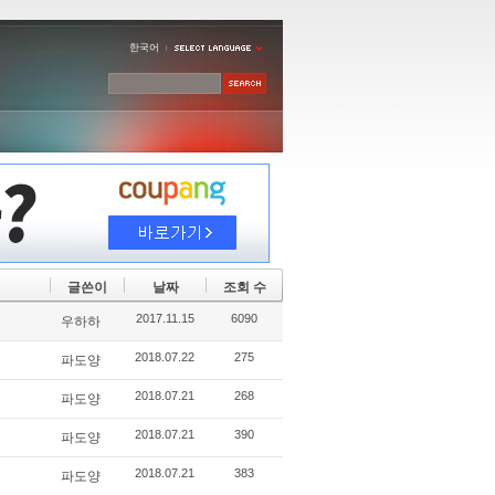
한국어
글쓴이
날짜
조회 수
2017.11.15
6090
우하하
2018.07.22
275
파도양
2018.07.21
268
파도양
2018.07.21
390
파도양
2018.07.21
383
파도양