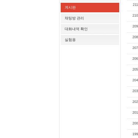
211
게시판
210
채팅방 관리
209
대화내역 확인
208
실험용
207
206
205
204
203
202
201
200
199