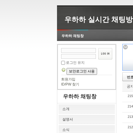
우하하 실시간 채팅방
우하하 채팅창
로그인 유지
보안로그인 사용
번
회원가입
ID/PW 찾기
공
우하하 채팅창
215
214
소개
213
설명서
212
소식