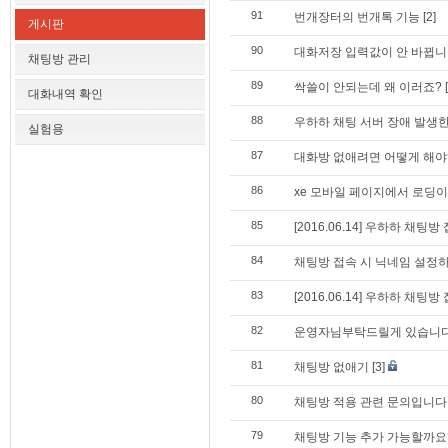
91
번개장터의 번개톡 기능
[2]
게시판
90
대화저장 입력값이 안 바뀝
채팅방 관리
89
싹쓸이 안되는데 왜 이러죠?
대화내역 확인
88
우하하 채팅 서버 장애 발생
실험용
87
대화방 없애려면 어떻게 해
86
xe 모바일 페이지에서 로딩
85
[2016.06.14] 우하하 채팅
84
채팅방 접속 시 닉네임 설정
83
[2016.06.14] 우하하 채팅
82
운영자님부탁드릴게 있습니
81
채팅방 없애기
[3]
80
채팅방 적용 관련 문의입니다
79
채팅방 기능 추가 가능할까요