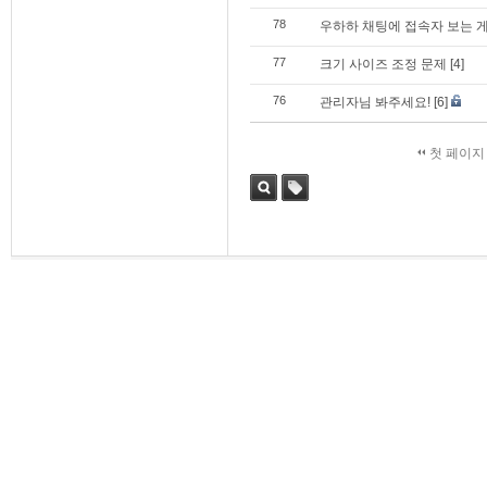
78
우하하 채팅에 접속자 보는 
77
크기 사이즈 조정 문제
[4]
76
관리자님 봐주세요!
[6]
첫 페이지
검색
태그