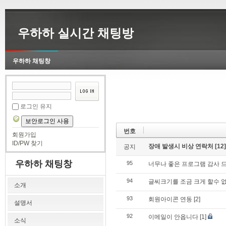
우하하 실시간 채팅방
우하하 채팅창
로그인 유지
보안로그인 사용
번호
회원가입
ID/PW 찾기
장애 발생시 비상 연락처
[12]
공지
우하하 채팅창
95
너무나 좋은 프로그램 감사 드
94
글씨크기를 조금 크게 할수 
소개
93
회원아이콘 연동
[2]
설명서
92
이메일이 안옵니다
[1]
소식