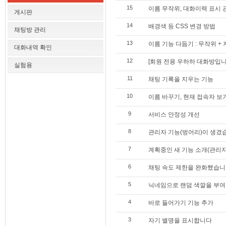
15
이름 무작위, 대화이력 표시
게시판
14
배경색 등 CSS 변경 방법
채팅방 관리
13
이름 기능 다듬기 : 무작위 + 
대화내역 확인
12
[회원 전용 우하하 대화방입니
실험용
11
채팅 기록을 지우는 기능
10
이름 바꾸기, 현재 접속자 보
9
서비스 안정성 개선
8
관리자 기능(벙어리)이 생겼
7
계획중인 새 기능 소개(관리자
6
채팅 속도 제한을 완화했습니
5
닉네임으로 랜덤 색깔을 부여
4
바로 들어가기 기능 추가
3
자기 별명을 표시합니다