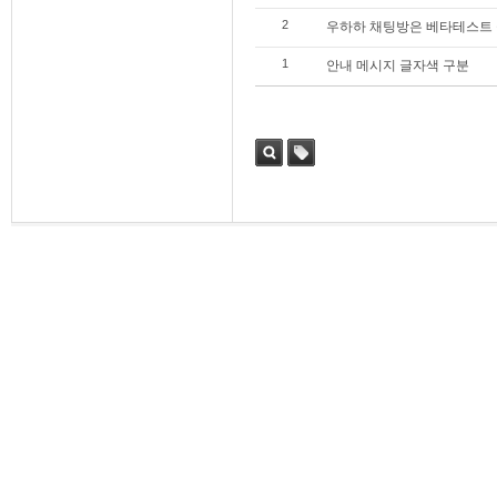
2
우하하 채팅방은 베타테스트 
1
안내 메시지 글자색 구분
검색
태그