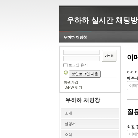
우하하 실시간 채팅방
우하하 채팅창
이
로그인 유지
아이디
보안로그인 사용
해주세
회원가입
ID/PW 찾기
우하하 채팅창
질
소개
설명서
회원 
소식